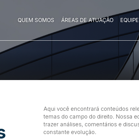
QUEM SOMOS
ÁREAS DE ATUAÇÃO
EQUIPE
Aqui você encontrará conteúdos rele
temas do campo do direito. Nossa eq
trazer análises, comentários e disc
s
constante evolução.