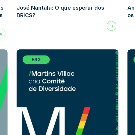
ts
José Nantala: O que esperar dos
An
s
BRICS?
os
ESG