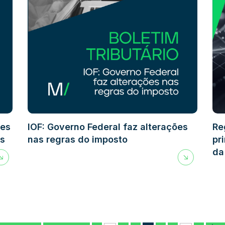
ões
IOF: Governo Federal faz alterações
Re
as
nas regras do imposto
pr
da