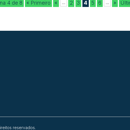
na 4 de 8
« Primeiro
«
2
3
4
5
6
»
Últ
...
...
ireitos reservados.