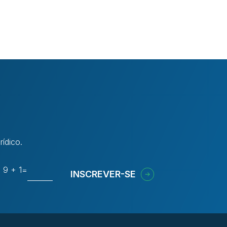
ídico.
9 + 1
=
INSCREVER-SE