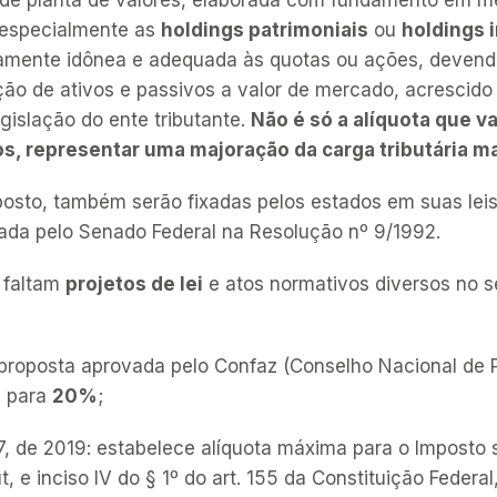
 especialmente as
holdings patrimoniais
ou
holdings i
amente idônea e adequada às quotas ou ações, devend
ação de ativos e passivos a valor de mercado, acrescid
gislação do ente tributante
.
Não é só a alíquota que v
, representar uma majoração da carga tributária ma
posto, também serão fixadas pelos estados em suas leis
da pelo Senado Federal na Resolução nº 9/1992.
o faltam
projetos de lei
e atos normativos diversos no 
: proposta aprovada pelo Confaz (Conselho Nacional de 
D para
20%
;
7, de 2019: estabelece alíquota máxima para o Imposto
t, e inciso IV do § 1º do art. 155 da Constituição Feder