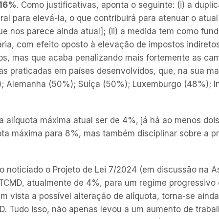
16%
. Como justificativas, aponta o seguinte: (i) a dup
al para elevá-la, o que contribuirá para atenuar o atual
que nos parece ainda atual]; (ii) a medida tem como fun
utária, com efeito oposto à elevação de impostos indire
os, mas que acaba penalizando mais fortemente as ca
otas praticadas em países desenvolvidos, que, na sua ma
; Alemanha (50%); Suíça (50%); Luxemburgo (48%); In
 alíquota máxima atual ser de 4%, já há ao menos dois 
ota máxima para 8%, mas também disciplinar sobre a pr
ito noticiado o Projeto de Lei 7/2024 (em discussão na 
do ITCMD, atualmente de 4%, para um regime progressiv
m vista a possível alteração de alíquota, torna-se ainda
MD. Tudo isso, não apenas levou a um aumento de traba