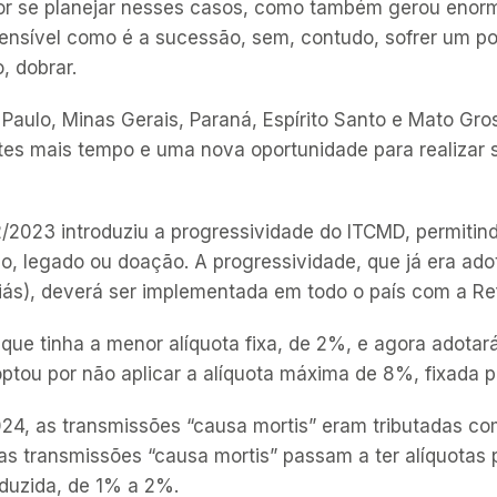
or se planejar nesses casos, como também gerou enorm
sensível como é a sucessão, sem, contudo, sofrer um p
, dobrar.
Paulo, Minas Gerais, Paraná, Espírito Santo e Mato Gros
tes mais tempo e uma nova oportunidade para realizar 
023 introduziu a progressividade do ITCMD, permitind
ão, legado ou doação. A progressividade, que já era ad
oiás), deverá ser implementada em todo o país com a Ref
ue tinha a menor alíquota fixa, de 2%, e agora adotar
optou por não aplicar a alíquota máxima de 8%, fixada 
24, as transmissões “
causa mortis
” eram tributadas c
as transmissões “
causa mortis
” passam a ter alíquota
duzida, de 1% a 2%.