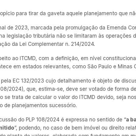
pício para tirar da gaveta aquele planejamento que não 
 final de 2023, marcada pela promulgação da Emenda Con
na legislação tributária não se limitaram às operaçõ
ação da Lei Complementar n. 214/2024.
eito ao ITCMD, com a definição, em nível constituciona
ntece em estados relevantes, como São Paulo e Minas G
 pela EC 132/2023 cujo detalhamento é objeto de discus
8/2024), que, estima-se, deve ser votado de forma def
 se trata de calcular o valor do ITCMD devido, seja no
o de planejamentos sucessório.
cussão do PLP 108/2024 é expressa no sentido de “
a b
mitido
”, podendo, no caso de bem imóvel ou direito rel
o de planta de valores, elaborada com fundamento em m