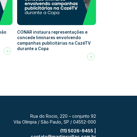
 não
CONAR instaura representações e
concede liminares envolvendo
campanhas publicitárias na CazéTV
durante a Copa
Rua do Rocio, 220 – conjunto 92
Vila Olímpia / São Paulo, SP / 04552-000
(11) 5026-9455 |
contato@martinsvillac.com.br