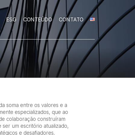
ESG
CONTEÚDO
CONTATO
da soma entre os valores e a
amente especializados, que ao
de colaboração construíram
 ser um escritório atualizado,
atégicos e desafiadores.