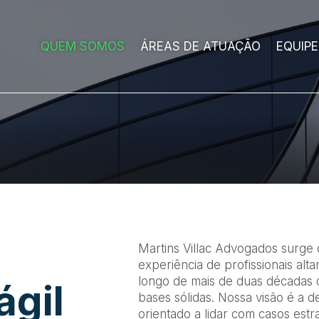
QUEM SOMOS
ÁREAS DE ATUAÇÃO
EQUIPE
Martins Villac Advogados surge 
experiência de profissionais alt
longo de mais de duas décadas 
ágil
bases sólidas. Nossa visão é a de
orientado a lidar com casos estr