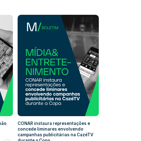
 não
CONAR instaura representações e
concede liminares envolvendo
campanhas publicitárias na CazéTV
durante a Copa