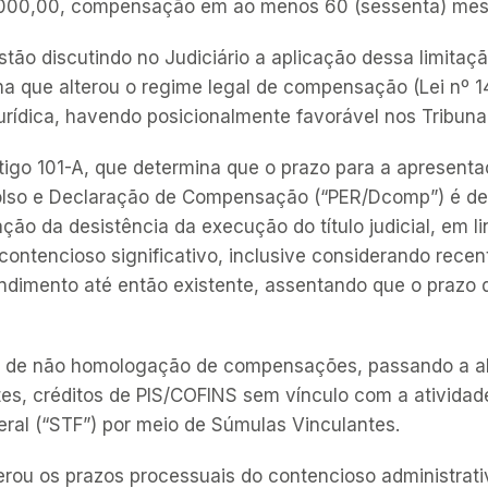
0.000,00, compensação em ao menos 60 (sessenta) mes
tão discutindo no Judiciário a aplicação dessa limitaç
ma que alterou o regime legal de compensação (Lei nº 
jurídica, havendo posicionalmente favorável nos Tribuna
tigo 101-A, que determina que o prazo para a apresenta
lso e Declaração de Compensação (“PER/Dcomp”) é de 5
o da desistência da execução do título judicial, em li
ontencioso significativo, inclusive considerando recen
ndimento até então existente, assentando que o prazo de
s de não homologação de compensações, passando a a
es, créditos de PIS/COFINS sem vínculo com a atividad
eral (“STF”) por meio de Súmulas Vinculantes.
terou os prazos processuais do contencioso administrat