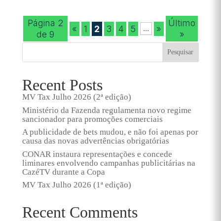
Página 2
Último
«
1
2
3
4
5
»
...
de 9
»
Pesquisar
Recent Posts
MV Tax Julho 2026 (2ª edição)
Ministério da Fazenda regulamenta novo regime
sancionador para promoções comerciais
A publicidade de bets mudou, e não foi apenas por
causa das novas advertências obrigatórias
CONAR instaura representações e concede
liminares envolvendo campanhas publicitárias na
CazéTV durante a Copa
MV Tax Julho 2026 (1ª edição)
Recent Comments